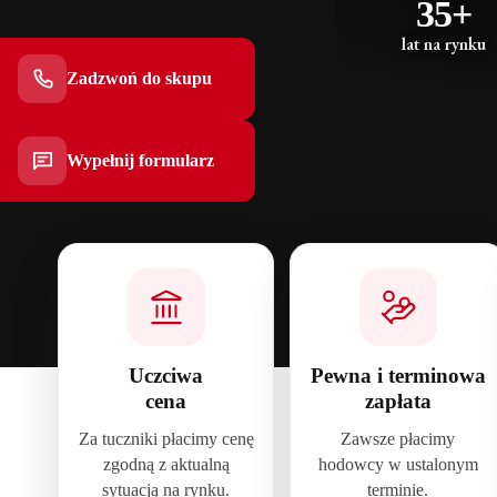
35+
lat na rynku
Zadzwoń do skupu
Wypełnij formularz
Uczciwa
Pewna i terminowa
cena
zapłata
Za tuczniki płacimy cenę
Zawsze płacimy
zgodną z aktualną
hodowcy w ustalonym
sytuacją na rynku.
terminie.