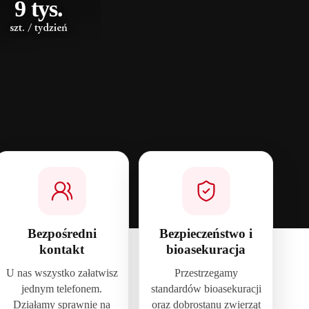
9 tys.
szt. / tydzień
Bezpośredni
Bezpieczeństwo i
kontakt
bioasekuracja
U nas wszystko załatwisz
Przestrzegamy
jednym telefonem.
standardów bioasekuracji
Działamy sprawnie na
oraz dobrostanu zwierząt