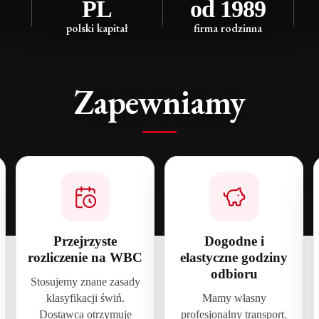
PL
od 1989
polski kapitał
firma rodzinna
Zapewniamy
Przejrzyste
Dogodne i
rozliczenie na WBC
elastyczne godziny
odbioru
Stosujemy znane zasady
klasyfikacji świń.
Mamy własny
Dostawca otrzymuje
profesjonalny transport.