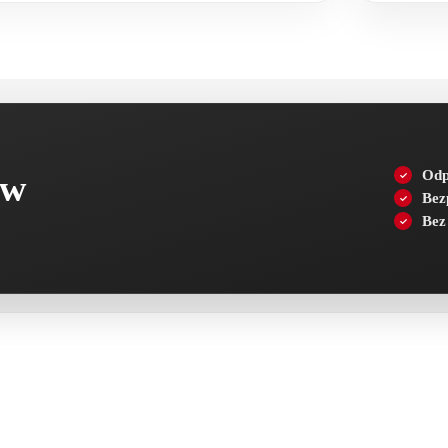
ów
Odp
Bez
Bez