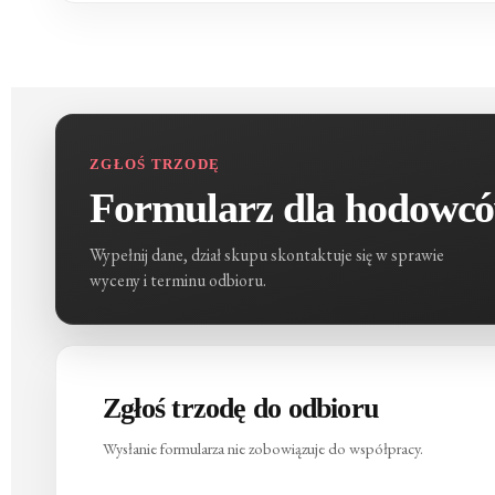
ZGŁOŚ TRZODĘ
Formularz dla hodowc
Wypełnij dane, dział skupu skontaktuje się w sprawie
wyceny i terminu odbioru.
Zgłoś trzodę do odbioru
Wysłanie formularza nie zobowiązuje do współpracy.