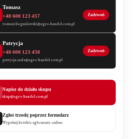
Tomasz
Zadzwoń
+48 600 123 457
tomasz.boguslawski@agro-handel.com.pl
Patrycja
Zadzwoń
+48 600 123 458
patrycja.szala@agro-handel.com.pl
Napisz do działu skupu
skup@agro-handel.com.pl
Zgłoś trzodę poprzez formularz
Wypełnij krótkie zgłoszenie online