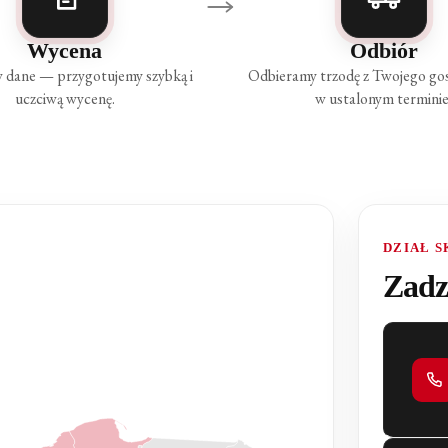
Wycena
Odbiór
 dane — przygotujemy szybką i
Odbieramy trzodę z Twojego g
uczciwą wycenę.
w ustalonym terminie
DZIAŁ S
Zadz