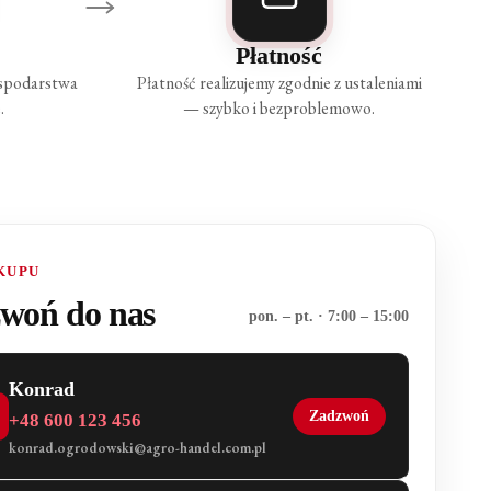
Płatność
ospodarstwa
Płatność realizujemy zgodnie z ustaleniami
.
— szybko i bezproblemowo.
KUPU
woń do nas
pon. – pt. · 7:00 – 15:00
Konrad
Zadzwoń
+48 600 123 456
konrad.ogrodowski@agro-handel.com.pl